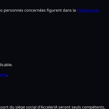
 des personnes concernées figurent dans la
Politique de
icable.
lité
.
ssort du siège social d'AcceleriA seront seuls compétents,