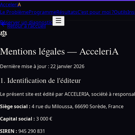
Aller au contenu principal
Acceleri
A
Le Problème
Programme
Résultats
C'est pour moi ?
Outils
Ins
Réserver un diagnostic
Retour à l'accueil
Mentions légales — AcceleriA
Dernière mise à jour : 22 janvier 2026
1. Identification de l'éditeur
Le présent site est édité par ACCELERIA, société à respons
Siège social :
4 rue du Miloussa, 66690 Sorède, France
Capital social :
3 000 €
SIREN :
945 290 831