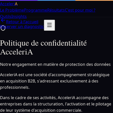
Aller au contenu principal
Acceleri
A
Le Problème
Programme
Résultats
C'est pour moi ?
Outils
Insights
Retour à l'accueil
Réserver un diagnostic
Politique de confidentialité
AcceleriA
Notre engagement en matière de protection des données
AcceleriA est une société d'accompagnement stratégique
en acquisition B2B, s'adressant exclusivement à des
professionnels.
Dans le cadre de ses activités, AcceleriA accompagne des
entreprises dans la structuration, l'activation et le pilotage
de leur système d'acquisition commerciale.